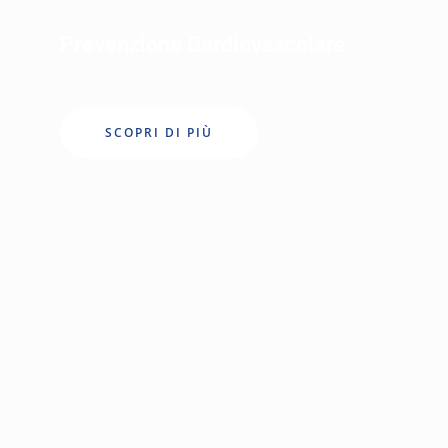
Prevenzione Cardiovascolare
Scopri di Più
SCOPRI DI PIÙ