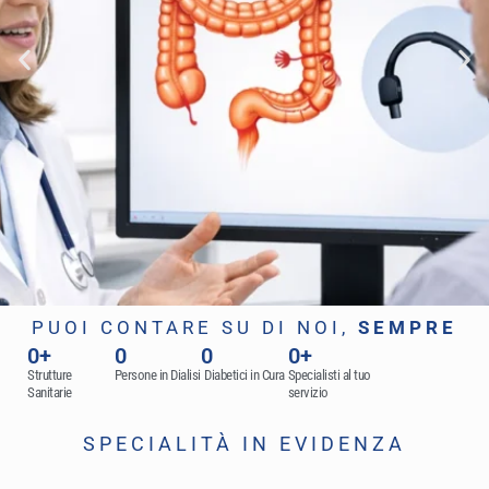
PUOI CONTARE SU DI NOI,
SEMPRE
0
+
0
0
0
+
Prevenzione Colon
Strutture
Persone in Dialisi
Diabetici in Cura
Specialisti al tuo
Sanitarie
servizio
Prevenzione del Tumore del Colon Retto con
SPECIALITÀ IN EVIDENZA
Visita Specialistica di Chirurgia Generale
Posti limitati. Prenotazione necessaria.