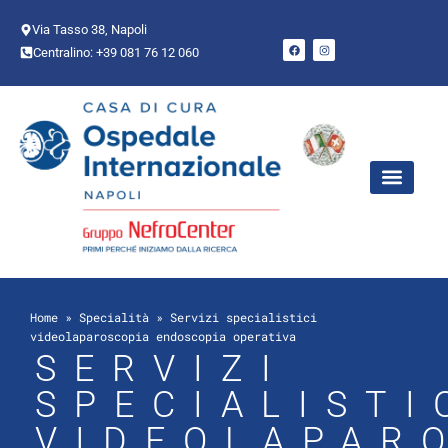
Via Tasso 38, Napoli
Centralino: +39 081 76 12 060
AREE CHIR
PUNTO NASCI
Home
»
Specialità
»
Servizi specialistici
videolaparoscopia endoscopia operativa
SERVIZI
SPECIALISTI
VIDEOLAPAR