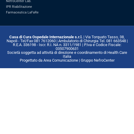
NefroCenter Lab.
IPR Riabilitazione
Farmaceutica LaFaRe
Casa di Cura Ospedale Internazionale s.r.l.
| Via Torquato Tasso, 38,
Napoli - Tel/Fax 081 7612060 | Ambulatorio di Chirurgia Tel. 081 663548 |
R.E.A. 336198 - Iscr. R.I. NA n. 3311/1981 | P.Iva e Codice Fiscale:
03507900631
Società soggetta ad attività di direzione e coordinamento di Health Care
Italia
Progettato da Area Comunicazione | Gruppo NefroCenter