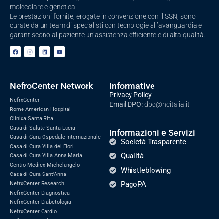
molecolare e genetica.
Le prestazioni fornite, erogate in convenzione con il SSN, sono
curate da un team di specialisti con tecnologie all’avanguardia e
garantiscono al paziente un’assistenza efficiente e di alta qualità.
NefroCenter Network
Informative
Privacy Policy
NefroCenter
Email DPO:
dpo@hcitalia.it
Rome American Hospital
Clinica Santa Rita
Casa di Salute Santa Lucia
Informazioni e Servizi
Casa di Cura Ospedale Internazionale
Società Trasparente
Casa di Cura Villa dei Fiori
Qualità
Casa di Cura Villa Anna Maria
Centro Medico Michelangelo
Whistleblowing
Casa di Cura Sant'Anna
PagoPA
NefroCenter Research
NefroCenter Diagnostica
NefroCenter Diabetologia
NefroCenter Cardio