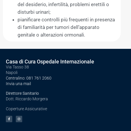
del desiderio, infertilità, problemi erettili o
disturbi urinari;
pianificare controlli più frequenti in presenza
di familiarità per tumori dell’apparato
genitale o alterazioni ormonali.
Casa di Cura Ospedale Internazionale
Via Tasso 38
Napoli
Centralino:
081 761 2060
Invia una mail
Direttore Sanitario
Dott. Riccardo Morgera
Coperture Assicurative