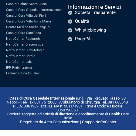
Casa di Salute Santa Lucia
Informazioni e Servizi
Casa di Cura Ospedale Internazionale
Società Trasparente
Casa di Cura Villa dei Fiori
Qualità
Casa di Cura Villa Anna Maria
Centro Medico Michelangelo
Whistleblowing
Casa di Cura Sant'Anna
PagoPA
NefroCenter Research
NefroCenter Diagnostica
NefroCenter Diabetologia
NefroCenter Cardio
NefroCenter Lab.
IPR Riabilitazione
Farmaceutica LaFaRe
Casa di Cura Ospedale Internazionale s.r.l.
| Via Torquato Tasso, 38,
Napoli - Tel/Fax 081 7612060 | Ambulatorio di Chirurgia Tel. 081 663548 |
R.E.A. 336198 - Iscr. R.I. NA n. 3311/1981 | P.Iva e Codice Fiscale:
03507900631
Società soggetta ad attività di direzione e coordinamento di Health Care
Italia
Progettato da Area Comunicazione | Gruppo NefroCenter