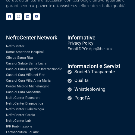
curate da un team di specialisti con tecnologie all’avanguardia e
garantiscono al paziente un’assistenza efficiente e di alta qualità.
NefroCenter Network
Informative
Privacy Policy
NefroCenter
Email DPO:
dpo@hcitalia.it
Rome American Hospital
Clinica Santa Rita
Casa di Salute Santa Lucia
Informazioni e Servizi
Casa di Cura Ospedale Internazionale
Società Trasparente
Casa di Cura Villa dei Fiori
Qualità
Casa di Cura Villa Anna Maria
Centro Medico Michelangelo
Whistleblowing
Casa di Cura Sant'Anna
PagoPA
NefroCenter Research
NefroCenter Diagnostica
NefroCenter Diabetologia
NefroCenter Cardio
NefroCenter Lab.
IPR Riabilitazione
Farmaceutica LaFaRe