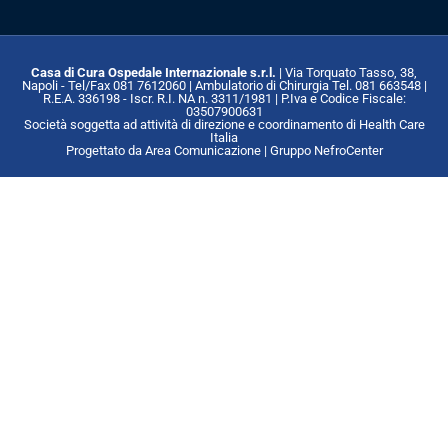
Casa di Cura Ospedale Internazionale s.r.l.
| Via Torquato Tasso, 38,
Napoli - Tel/Fax 081 7612060 | Ambulatorio di Chirurgia Tel. 081 663548 |
R.E.A. 336198 - Iscr. R.I. NA n. 3311/1981 | P.Iva e Codice Fiscale:
03507900631
Società soggetta ad attività di direzione e coordinamento di Health Care
Italia
Progettato da Area Comunicazione | Gruppo NefroCenter