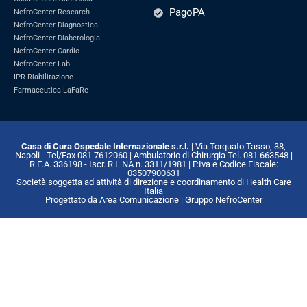
PagoPA
NefroCenter Research
NefroCenter Diagnostica
NefroCenter Diabetologia
NefroCenter Cardio
NefroCenter Lab.
IPR Riabilitazione
Farmaceutica LaFaRe
Casa di Cura Ospedale Internazionale s.r.l.
| Via Torquato Tasso, 38,
Napoli - Tel/Fax 081 7612060 | Ambulatorio di Chirurgia Tel. 081 663548 |
R.E.A. 336198 - Iscr. R.I. NA n. 3311/1981 | P.Iva e Codice Fiscale:
03507900631
Società soggetta ad attività di direzione e coordinamento di Health Care
Italia
Progettato da Area Comunicazione | Gruppo NefroCenter