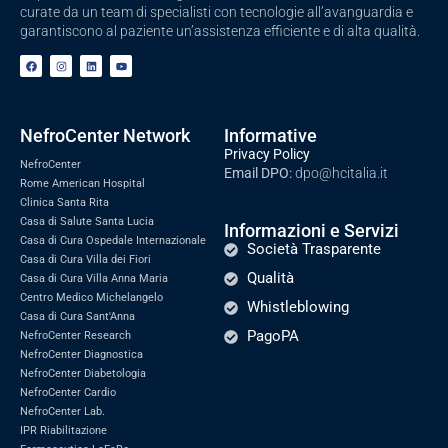
curate da un team di specialisti con tecnologie all’avanguardia e
garantiscono al paziente un’assistenza efficiente e di alta qualità.
NefroCenter Network
Informative
Privacy Policy
NefroCenter
Email DPO:
dpo@hcitalia.it
Rome American Hospital
Clinica Santa Rita
Casa di Salute Santa Lucia
Informazioni e Servizi
Casa di Cura Ospedale Internazionale
Società Trasparente
Casa di Cura Villa dei Fiori
Qualità
Casa di Cura Villa Anna Maria
Centro Medico Michelangelo
Whistleblowing
Casa di Cura Sant'Anna
PagoPA
NefroCenter Research
NefroCenter Diagnostica
NefroCenter Diabetologia
NefroCenter Cardio
NefroCenter Lab.
IPR Riabilitazione