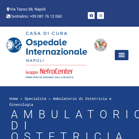
Via Tasso 38, Napoli
Centralino: +39 081 76 12 060
AREE CHIR
PUNTO NASCI
Home
»
Specialità
»
Ambulatorio di Ostetricia e
Ginecologia
AMBULATORI
DI
OSTETRICIA