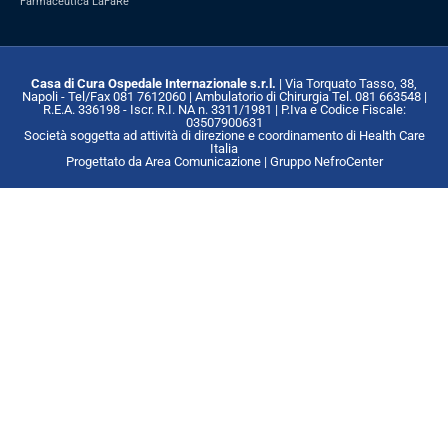
Farmaceutica LaFaRe
Casa di Cura Ospedale Internazionale s.r.l.
| Via Torquato Tasso, 38,
Napoli - Tel/Fax 081 7612060 | Ambulatorio di Chirurgia Tel. 081 663548 |
R.E.A. 336198 - Iscr. R.I. NA n. 3311/1981 | P.Iva e Codice Fiscale:
03507900631
Società soggetta ad attività di direzione e coordinamento di Health Care
Italia
Progettato da Area Comunicazione | Gruppo NefroCenter