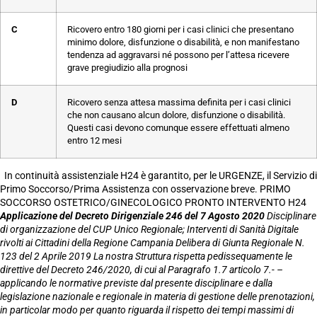
C
Ricovero entro 180 giorni per i casi clinici che presentano
minimo dolore, disfunzione o disabilità, e non manifestano
tendenza ad aggravarsi né possono per l’attesa ricevere
grave pregiudizio alla prognosi
D
Ricovero senza attesa massima definita per i casi clinici
che non causano alcun dolore, disfunzione o disabilità.
Questi casi devono comunque essere effettuati almeno
entro 12 mesi
In continuità assistenziale H24 è garantito, per le URGENZE, il Servizio di
Primo Soccorso/Prima Assistenza con osservazione breve. PRIMO
SOCCORSO OSTETRICO/GINECOLOGICO PRONTO INTERVENTO H24
Applicazione del Decreto Dirigenziale 246 del 7 Agosto 2020
Disciplinare
di organizzazione del CUP Unico Regionale;
Interventi di Sanità Digitale
rivolti ai Cittadini della Regione Campania
Delibera di Giunta Regionale N.
123 del 2 Aprile 2019
La nostra Struttura rispetta pedissequamente le
direttive del Decreto 246/2020, di cui al Paragrafo 1.7 articolo 7.- –
applicando le normative previste dal presente disciplinare e dalla
legislazione nazionale e regionale in materia di gestione delle prenotazioni,
in particolar modo per quanto riguarda il rispetto dei tempi massimi di