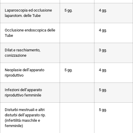
Laparoscopia ed occlusione
5 gg.
4 gg.
laparotom. delle Tube
Occlusione endoscopica delle
4 gg.
Tube
Dilat.e raschiamento,
3 gg.
conizzazione
Neoplasie dell’apparato
5 gg.
4 gg.
riproduttivo
Infezioni dell’apparato
5 gg.
riproduttivo femminile
Disturbi mestruali e altri
5 gg.
disturbi dell’apparato rip.
(infertilità maschile e
femminile)