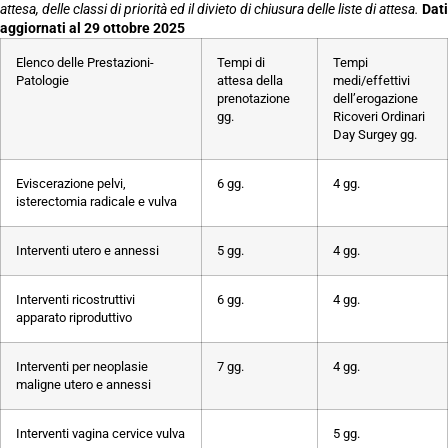
attesa, delle classi di priorità ed il divieto di chiusura delle liste di attesa.
Dati
aggiornati al
29 ottobre 2025
Elenco delle Prestazioni-
Tempi di
Tempi
Patologie
attesa della
medi/effettivi
prenotazione
dell’erogazione
gg.
Ricoveri Ordinari
Day Surgey gg.
Eviscerazione pelvi,
6 gg.
4 gg.
isterectomia radicale e vulva
Interventi utero e annessi
5 gg.
4 gg.
Interventi ricostruttivi
6 gg.
4 gg.
apparato riproduttivo
Interventi per neoplasie
7 gg.
4 gg.
maligne utero e annessi
Interventi vagina cervice vulva
5 gg.