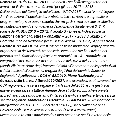
Decreto N. 34 del 08. 08. 2017
– Interventi per l’efficace governo dei
tempi e delle liste di attesa. Obiettivi per gli anni 2017 – 2018 –
Deliberazione del Consiglio dei Ministri 10/07/2017 – acta IV – / Allegato
A – Prestazioni di specialistica ambulatoriale e di ricovero ospedaliero
programmato per le quali il rispetto dei tempi di attesa costituisce obiettivo
di valutazione dei direttori generali delle Aziende Sanitarie del S. S. R.
(come da PNGLA 2010 – 2012) Allegato B -: Linee di Indirizzo per la
riduzione dei tempi di attesa – obbiettivi – 2017 – 2018; Allegato C -:
Comitato Tecnico Regionale per le Liste di Attesa – (CTRLa).
Applicazione
Decreto n. 31 del 19. 04. 2018
Interventi tesi a migliorare l’appropriatezza
organizzativa dei Ricoveri Ospedalieri: Linee Guida per l’attuazione dei
percorsi ambulatoriali complessi e coordinati (PACC) – modifiche ed
integrazioni del DCA n. 35 del 8. 8. 2017 e del DCA 4 del 17. 01. 2018
(actab VII: “attuazione degli interventi rivolti all’incremento della produttività
e della qualità dell’assistenza erogata dagli Enti del servizio Sanitario
Regionale”.
Applicazione DCA n° 52/2019: Piano Nazionale per il
Governo delle Liste di Attesa 2019/2021,
che prevede la costituzione di un
CUP regionale, che sarà a regime entro la fine del 2020, e che gestirà in
maniera centralizzata tutte le Agende delle strutture pubbliche e private
accreditate, utilizzando pertanto l’intera rete unificata dell’offerta dei servizi
sanitari regionali.
Applicazione Decreto n. 23 del 24.01.2020
Modifica ed
Integrazione del D.C.A. n. 52 del 04.07.2019 _Piano Nazionale per il
Governo delle Liste di Attesa 2019/2021 (PNGLA 2019/2021).
Recepimento Intesa e adozione del Piano Regionale per il Governo delle