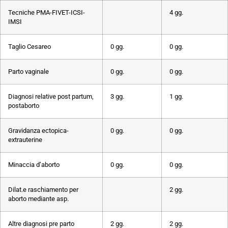
Tecniche PMA-FIVET-ICSI-
4 gg.
IMSI
Taglio Cesareo
0 gg.
0 gg.
Parto vaginale
0 gg.
0 gg.
Diagnosi relative post partum,
3 gg.
1 gg.
postaborto
Gravidanza ectopica-
0 gg.
0 gg.
extrauterine
Minaccia d’aborto
0 gg.
0 gg.
Dilat.e raschiamento per
2 gg.
aborto mediante asp.
Altre diagnosi pre parto
2 gg.
2 gg.